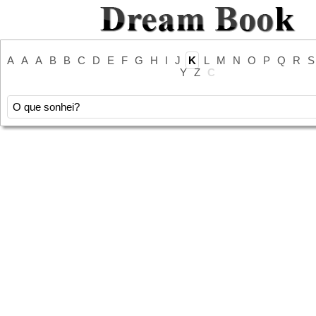
A
A
A
B
B
C
D
E
F
G
H
I
J
K
L
M
N
O
P
Q
R
S
Y
Z
С