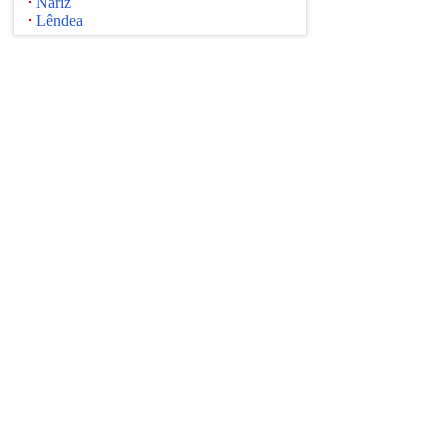
Nariz
Lêndea