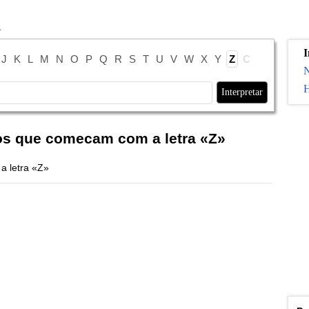
I
J
K
L
M
N
O
P
Q
R
S
T
U
V
W
X
Y
Z
С
H
os que comecam com a letra «Z»
a letra «Z»