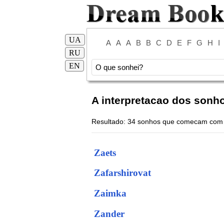
UA
A
A
A
B
B
C
D
E
F
G
H
I
RU
EN
A interpretacao dos sonh
Resultado: 34 sonhos que comecam com 
Zaets
Zafarshirovat
Zaimka
Zander