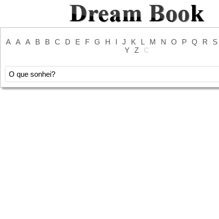
A
A
A
B
B
C
D
E
F
G
H
I
J
K
L
M
N
O
P
Q
R
S
Y
Z
С