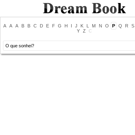
A
A
A
B
B
C
D
E
F
G
H
I
J
K
L
M
N
O
P
Q
R
S
Y
Z
С