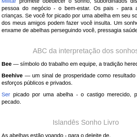
Militar
promete obedecer o sonho, subordinados disc
pessoa do negócio - o bem-estar. Os pais - para a
crianças. Se você for picado por uma abelha em seu s
dos meus amigos podem fazer você insulta. Um son
enxame de abelhas perseguindo você, pressagia saúde
ABC da interpretação dos sonho
Bee
— símbolo do trabalho em equipe, a tradição heredi
Beehive
— um sinal de prosperidade como resultado
esforços públicos e privados.
Ser
picado por uma abelha - o castigo merecido, pu
pecado.
Islandês Sonho Livro
As abelhas estão voando - para o deleite de.