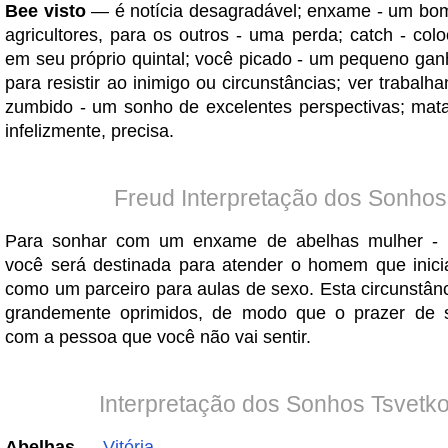
Bee visto
— é notícia desagradável; enxame - um bo
agricultores, para os outros - uma perda; catch - col
em seu próprio quintal; você picado - um pequeno gan
para resistir ao inimigo ou circunstâncias; ver trabal
zumbido - um sonho de excelentes perspectivas; matar
infelizmente, precisa.
Freud Interpretação dos Sonhos
Para sonhar com um enxame de abelhas mulher - n
você será destinada para atender o homem que inici
como um parceiro para aulas de sexo. Esta circunstânc
grandemente oprimidos, de modo que o prazer de 
com a pessoa que você não vai sentir.
Interpretação dos Sonhos Tsvetk
Abelhas
—
Vitória
.