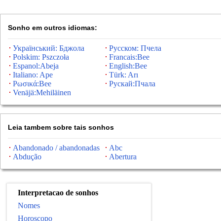
Sonho em outros idiomas:
Український: Бджола
Русском: Пчела
Polskim: Pszczoła
Francais:Bee
Espanol:Abeja
English:Bee
Italiano: Ape
Türk: Arı
Ρωσικά:Bee
Рускай:Пчала
Venäjä:Mehiläinen
Leia tambem sobre tais sonhos
Abandonado / abandonadas
Abc
Abdução
Abertura
Interpretacao de sonhos
Nomes
Horoscopo