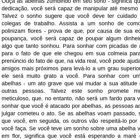
Ouça as abelhas zumbindo em seu sono - significa q
dedicação, você será capaz de manipular até mesmo o 
Talvez o sonho sugere que você deve ter cuidado 
colegas de trabalho. Assista a um sonho de com
polinizam flores - prova de que, por causa de sua 
poupança, você será capaz de poupar algum dinhei
algo que tanto sonhou. Para sonhar com picadas de 
para o fato de que ele chegou em sua colmeia par
prenúncio do fato de que, na vida real, você pode aju
amigos mais próximos para levá-lo a um grau superior
ele será muito grato a você. Para sonhar com 
abelhas - um ato grave que vai mudar a sua atitude
outras pessoas. Talvez este sonho promete mui
meticuloso, que, no entanto, não será um fardo para 
sonhar que você é atacado por abelhas, as pessoas ao
julgar cometeu o ato. Se as abelhas voam passado,
que você, em seguida, os outros vão respeitá-lo por
você faça. Se você teve um sonho sobre uma abelha v
em flor, significa que você está esperando a maré d