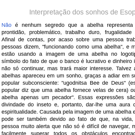
Interpretação dos sonhos de Eso
Não
é nenhum segredo que a abelha representa a
prontidão, problemático, trabalho duro, frugalidad
Afinal de contas, por acaso sobre uma pessoa trab
pessoas dizem, "funcionando como uma abelha", e m
estão usando a imagem de uma abelha no logot
símbolo do fato de que o banco é lucrativo e dinheiro 
não só continuar, mas trará maior interesse. Talve
abelhas apareceu em um sonho, graças a adiar em s
popular subconsciente: "ugodnitsa Bee de Deus" (e
popular diz que uma abelha fornece velas de cera) o
abelha apenas um pecador". Essas expressões sã
divindade do inseto e, portanto, dar-lhe uma aura 
espiritualidade. Causada pela imagem de uma abelha
pode ser também devido ao fato de que, na vida
pessoa muito alerta que não só é difícil de navegar,
facilmente superar todos os obstáculos encont