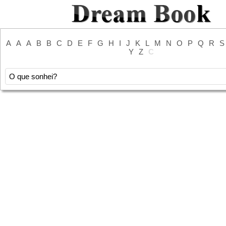
A
A
A
B
B
C
D
E
F
G
H
I
J
K
L
M
N
O
P
Q
R
S
Y
Z
С