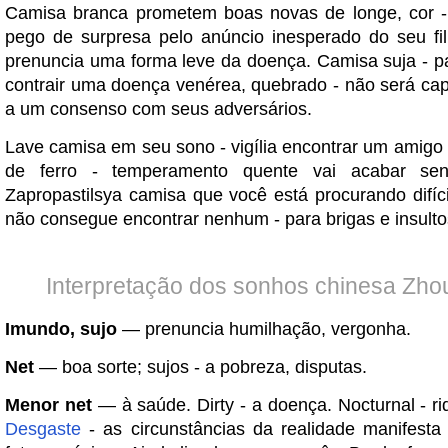
Camisa branca prometem boas novas de longe, cor -
pego de surpresa pelo anúncio inesperado do seu fi
prenuncia uma forma leve da doença. Camisa suja - pa
contrair uma doença venérea, quebrado - não será ca
a um consenso com seus adversários.
Lave camisa em seu sono - vigília encontrar um amigo 
de ferro - temperamento quente vai acabar sen
Zapropastilsya camisa que você está procurando difíci
não consegue encontrar nenhum - para brigas e insulto
Interpretação dos sonhos chinesa Zho
Imundo, sujo
— prenuncia humilhação, vergonha.
Net
— boa sorte; sujos - a pobreza, disputas.
Menor net
— à saúde. Dirty - a doença. Nocturnal - ri
Desgaste
- as circunstâncias da realidade manifest