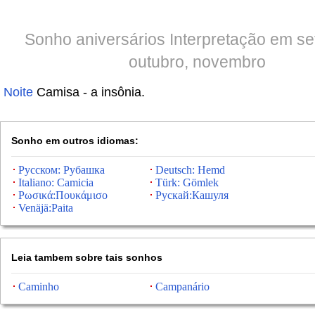
Sonho aniversários Interpretação em s
outubro, novembro
Noite
Camisa - a insônia.
Sonho em outros idiomas:
Русском: Рубашка
Deutsch: Hemd
Italiano: Camicia
Türk: Gömlek
Ρωσικά:Πουκάμισο
Рускай:Кашуля
Venäjä:Paita
Leia tambem sobre tais sonhos
Caminho
Campanário