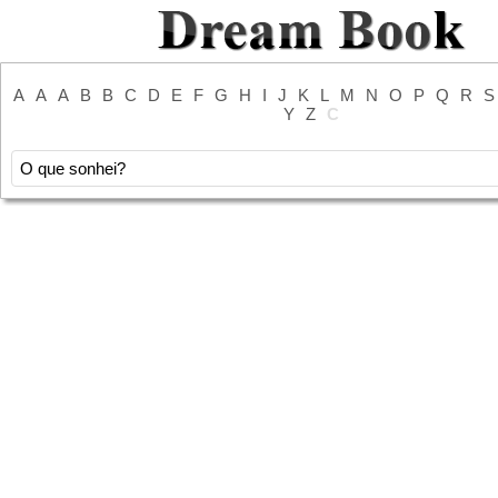
A
A
A
B
B
C
D
E
F
G
H
I
J
K
L
M
N
O
P
Q
R
S
Y
Z
С