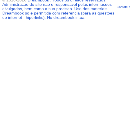
© 2010-2026
Dreambook
. Todos os direitos reservados.
Administracao do site nao e responsavel pelas informacoes
Contate-
divulgadas, bem como a sua precisao. Uso dos materiais
Dreambook
so e permitida com referencia (para as questoes
de internet - hiperlinks). No dreambook.in.ua