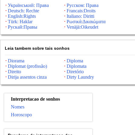
Український: Права
Русском: Права
Deutsch: Rechte
Francais:Droits
English:Rights
Italiano: Diritti
Türk: Haklar
Ρωσικά:Δικαιώματα
Рускай:Правы
Venäjä:Oikeudet
Leia tambem sobre tais sonhos
Diorama
Diploma
Diplomat (profissão)
Diplomata
Direito
Diretório
Dirija assentos cinza
Dirty Laundry
Interpretacao de sonhos
Nomes
Horoscopo