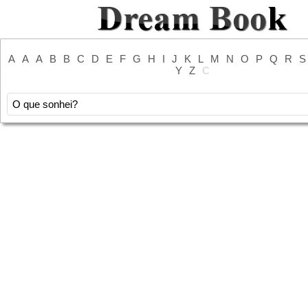
A
A
A
B
B
C
D
E
F
G
H
I
J
K
L
M
N
O
P
Q
R
S
Y
Z
С