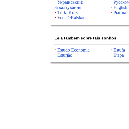
Український:
Русском
Згвалтування
English
Türk: Kolza
Ρωσικά:
Venäjä:Raiskaus
Leia tambem sobre tais sonhos
Estudo Economia
Estufa
Esturjão
Etapa