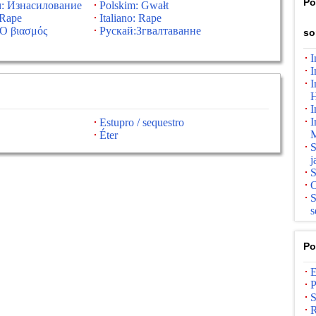
Po
: Изнасилование
Polskim: Gwałt
:Rape
Italiano: Rape
Ο βιασμός
Рускай:Згвалтаванне
so
I
I
I
H
I
I
Estupro / sequestro
M
Éter
S
j
S
O
S
s
Po
E
P
S
R