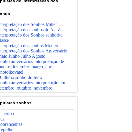
pulares de interpretacao dos
nhos
nterpretação dos Sonhos Miller
nterpretação dos sonhos de A a Z
nterpretação dos Sonhos senhorita
asse
nterpretação dos sonhos Modern
nterpretação dos Sonhos Aniversário
aio Junho Julho Agosto
onho aniversários Interpretação de
aneiro, fevereiro, março, abril
notolkovatel
 último sonho do livro
onho aniversários Interpretação em
etembro, outubro, novembro
pulares sonhos
sperma
us
obrancelhas
epolho