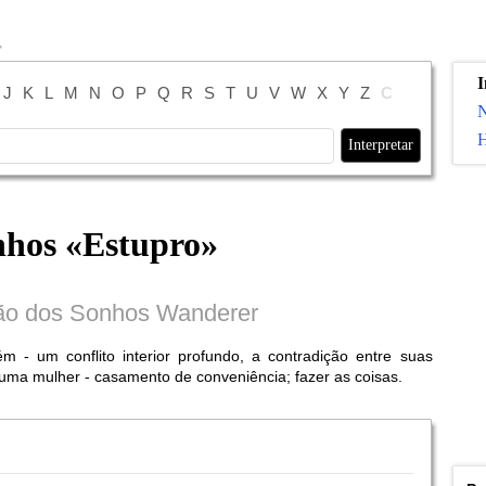
I
J
K
L
M
N
O
P
Q
R
S
T
U
V
W
X
Y
Z
С
H
nhos «
Estupro
»
ção dos Sonhos Wanderer
 um conflito interior profundo, a contradição entre suas
 uma mulher - casamento de conveniência; fazer as coisas.