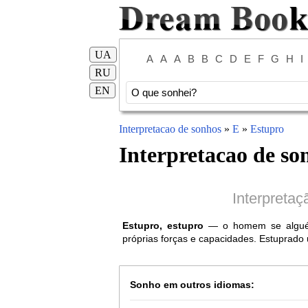
UA
A
A
A
B
B
C
D
E
F
G
H
I
RU
EN
Interpretacao de sonhos
»
E
»
Estupro
Interpretacao de so
Interpreta
Estupro, estupro
— o homem se alguém -
próprias forças e capacidades. Estuprado
Sonho em outros idiomas: