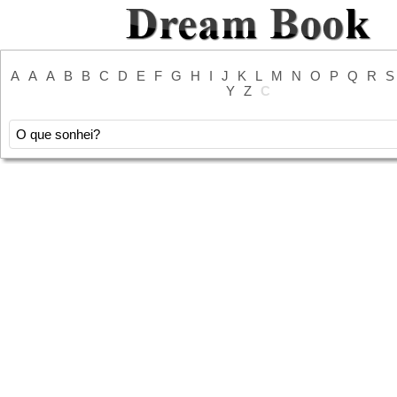
A
A
A
B
B
C
D
E
F
G
H
I
J
K
L
M
N
O
P
Q
R
S
Y
Z
С