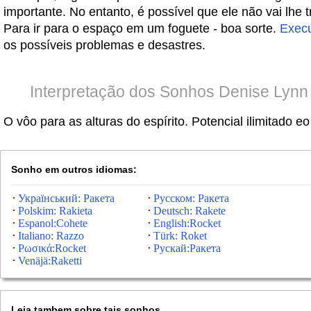
importante. No entanto, é possível que ele não vai lhe tr
Para ir para o espaço em um foguete - boa sorte.
Execu
os possíveis problemas e desastres.
Interpretação dos Sonhos Denise Lynn 
O vôo para as alturas do espírito. Potencial ilimitado e
Sonho em outros idiomas:
Український: Ракета
Русском: Ракета
Polskim: Rakieta
Deutsch: Rakete
Espanol:Cohete
English:Rocket
Italiano: Razzo
Türk: Roket
Ρωσικά:Rocket
Рускай:Ракета
Venäjä:Raketti
Leia tambem sobre tais sonhos