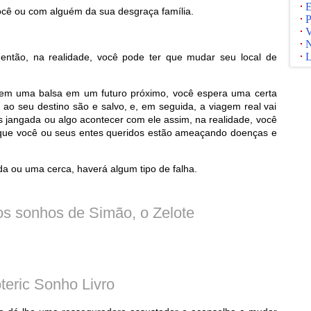
E
ocê ou com alguém da sua desgraça família.
P
V
N
L
ntão, na realidade, você pode ter que mudar seu local de
 em uma balsa em um futuro próximo, você espera uma certa
o seu destino são e salvo, e, em seguida, a viagem real vai
 jangada ou algo acontecer com ele assim, na realidade, você
e que você ou seus entes queridos estão ameaçando doenças e
 ou uma cerca, haverá algum tipo de falha.
os sonhos de Simão, o Zelote
teric Sonho Livro