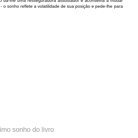
ho dá-lhe uma resseguradora assustador e aconselha a mudar
 o sonho reflete a volatilidade de sua posição e pede-lhe para
timo sonho do livro