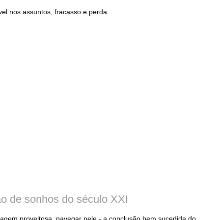
el nos assuntos, fracasso e perda.
ão de sonhos do século XXI
agem proveitosa, navegar nele - a conclusão bem sucedida do