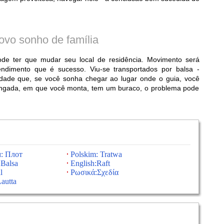
novo sonho de família
e ter que mudar seu local de residência. Movimento será
ndimento que é sucesso. Viu-se transportados por balsa -
rdade que, se você sonha chegar ao lugar onde o guia, você
jangada, em que você monta, tem um buraco, o problema pode
: Плот
Polskim: Tratwa
:Balsa
English:Raft
l
Ρωσικά:Σχεδία
autta