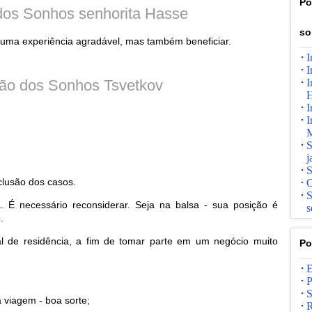
Po
 dos Sonhos senhorita Hasse
so
 uma experiência agradável, mas também beneficiar.
I
I
ção dos Sonhos Tsvetkov
I
H
I
I
M
S
j
S
clusão dos casos.
O
S
. É necessário reconsiderar. Seja na balsa - sua posição é
s
.
 de residência, a fim de tomar parte em um negócio muito
Po
E
P
S
 viagem - boa sorte;
R