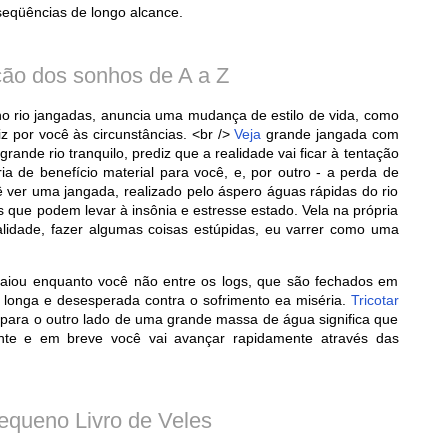
qüências de longo alcance.
ção dos sonhos de A a Z
 rio jangadas, anuncia uma mudança de estilo de vida, como
iz por você às circunstâncias. <br />
Veja
grande jangada com
rande rio tranquilo, prediz que a realidade vai ficar à tentação
a de benefício material para você, e, por outro - a perda de
 ver uma jangada, realizado pelo áspero águas rápidas do rio
 que podem levar à insônia e estresse estado. Vela na própria
alidade, fazer algumas coisas estúpidas, eu varrer como uma
iou enquanto você não entre os logs, que são fechados em
 longa e desesperada contra o sofrimento ea miséria.
Tricotar
para o outro lado de uma grande massa de água significa que
nte e em breve você vai avançar rapidamente através das
equeno Livro de Veles