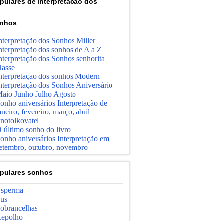
pulares de interpretacao dos
nhos
nterpretação dos Sonhos Miller
nterpretação dos sonhos de A a Z
nterpretação dos Sonhos senhorita
asse
nterpretação dos sonhos Modern
nterpretação dos Sonhos Aniversário
aio Junho Julho Agosto
onho aniversários Interpretação de
aneiro, fevereiro, março, abril
notolkovatel
 último sonho do livro
onho aniversários Interpretação em
etembro, outubro, novembro
pulares sonhos
sperma
us
obrancelhas
epolho