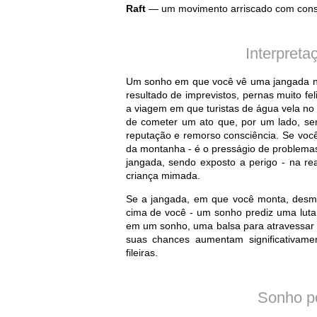
Raft
— um movimento arriscado com conse
Interpreta
Um sonho em que você vê uma jangada no
resultado de imprevistos, pernas muito fel
a viagem em que turistas de água vela no g
de cometer um ato que, por um lado, seri
reputação e remorso consciência. Se você
da montanha - é o presságio de problemas
jangada, sendo exposto a perigo - na re
criança mimada.
Se a jangada, em que você monta, desma
cima de você - um sonho prediz uma luta
em um sonho, uma balsa para atravessar 
suas chances aumentam significativame
fileiras.
Sonho p