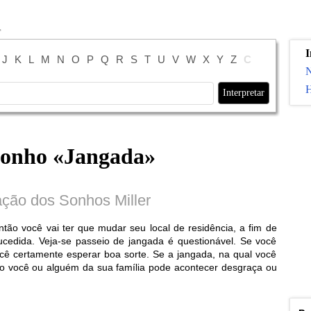
I
J
K
L
M
N
O
P
Q
R
S
T
U
V
W
X
Y
Z
С
H
sonho «
Jangada
»
ação dos Sonhos Miller
tão você vai ter que mudar seu local de residência, a fim de
cedida. Veja-se passeio de jangada é questionável. Se você
cê certamente esperar boa sorte. Se a jangada, na qual você
ão você ou alguém da sua família pode acontecer desgraça ou