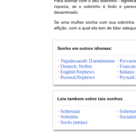
Para sonhar com o seu sobrinho - signifi
riqueza, se o sobrinho é lindo e parec
desanimado.
Se uma mulher sonha com sua sobrinha - i
aflição, com a qual ela tem de lidar adeq
Sonho em outros idiomas:
Український: Племінники
Русско
Deutsch: Neffen
Francai
English:Nephews
Italiano:
Ρωσικά:Nephews
Рускай:
Leia tambem sobre tais sonhos
Sobressair
Sobreta
Sobrinho
Socialist
Socks (meias)