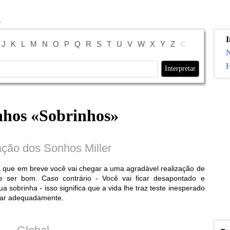
I
J
K
L
M
N
O
P
Q
R
S
T
U
V
W
X
Y
Z
С
H
nhos «
Sobrinhos
»
ação dos Sonhos Miller
ca que em breve você vai chegar a uma agradável realização de
e ser bom. Caso contrário - Você vai ficar desapontado e
obrinha - isso significa que a vida lhe traz teste inesperado
idar adequadamente.