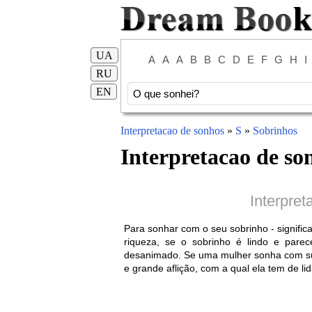
UA
A
A
A
B
B
C
D
E
F
G
H
I
RU
EN
Interpretacao de sonhos
»
S
»
Sobrinhos
Interpretacao de so
Interpret
Para sonhar com o seu sobrinho - signifi
riqueza, se o sobrinho é lindo e parec
desanimado. Se uma mulher sonha com sua s
e grande aflição, com a qual ela tem de l