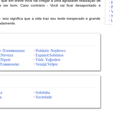
ca que em breve você vai chegar a uma agradável realização de
E
e ser bom. Caso contrário - Você vai ficar desapontado e
P
V
N
sso significa que a vida traz seu teste inesperado e grande
L
uadamente.
м: Племянники
Polskim: Nephews
s:Neveux
Espanol:Sobrinos
 Nipoti
Türk: Yeğenleri
Пляменнікі
Venäjä:Veljen
xa
Sobrinha
a
Sociedade