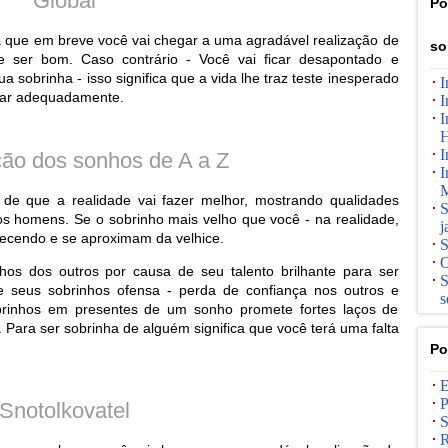
Global
Po
ca que em breve você vai chegar a uma agradável realização de
so
e ser bom. Caso contrário - Você vai ficar desapontado e
obrinha - isso significa que a vida lhe traz teste inesperado
I
idar adequadamente.
I
I
H
I
ção dos sonhos de A a Z
I
M
 de que a realidade vai fazer melhor, mostrando qualidades
S
los homens. Se o sobrinho mais velho que você - na realidade,
j
ecendo e se aproximam da velhice.
S
O
os dos outros por causa de seu talento brilhante para ser
S
de seus sobrinhos ofensa - perda de confiança nos outros e
s
brinhos em presentes de um sonho promete fortes laços de
 Para ser sobrinha de alguém significa que você terá uma falta
Po
E
P
Snotolkovatel
S
R