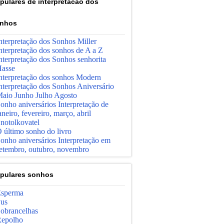
pulares de interpretacao dos
nhos
nterpretação dos Sonhos Miller
nterpretação dos sonhos de A a Z
nterpretação dos Sonhos senhorita
asse
nterpretação dos sonhos Modern
nterpretação dos Sonhos Aniversário
aio Junho Julho Agosto
onho aniversários Interpretação de
aneiro, fevereiro, março, abril
notolkovatel
 último sonho do livro
onho aniversários Interpretação em
etembro, outubro, novembro
pulares sonhos
sperma
us
obrancelhas
epolho