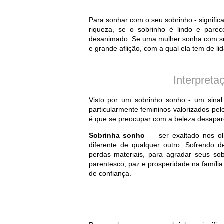
Para sonhar com o seu sobrinho - signifi
riqueza, se o sobrinho é lindo e parec
desanimado. Se uma mulher sonha com sua s
e grande aflição, com a qual ela tem de l
Interpreta
Visto por um sobrinho sonho - um sinal
particularmente femininos valorizados pe
é que se preocupar com a beleza desapar
Sobrinha sonho
— ser exaltado nos olh
diferente de qualquer outro. Sofrendo 
perdas materiais, para agradar seus so
parentesco, paz e prosperidade na família.
de confiança.