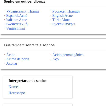
Sonho em outros idiomas:
Український: Прищі
Русском: Прыщи
Espanol:Acné
English:Acne
Italiano: Acne
Türk: Akne
Ρωσικά:Ακμή
Рускай:Вугры
Venäjä:Finni
Leia tambem sobre tais sonhos
Ácido
Ácido permangânico
Acima da porta
Aço
Açoitar
Interpretacao de sonhos
Nomes
Horoscopo