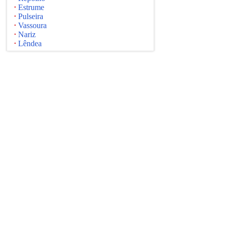
Estrume
Pulseira
Vassoura
Nariz
Lêndea