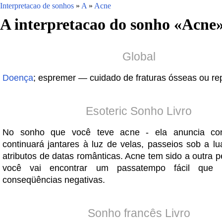
Interpretacao de sonhos
»
A
»
Acne
A interpretacao do sonho «
Acne
Global
Doença
; espremer — cuidado de fraturas ósseas ou re
Esoteric Sonho Livro
No sonho que você teve acne - ela anuncia con
continuará jantares à luz de velas, passeios sob a lu
atributos de datas românticas. Acne tem sido a outra 
você vai encontrar um passatempo fácil que
conseqüências negativas.
Sonho francês Livro