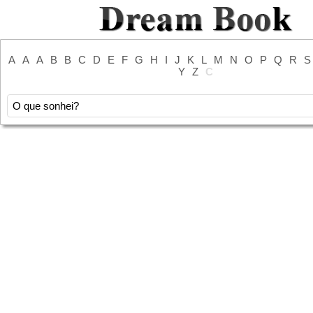
A
A
A
B
B
C
D
E
F
G
H
I
J
K
L
M
N
O
P
Q
R
S
Y
Z
С