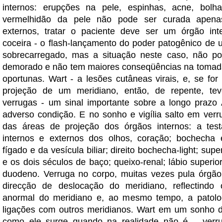
internos: erupções na pele, espinhas, acne, bolha
vermelhidão da pele não pode ser curada apena
externos, tratar o paciente deve ser um órgão int
coceira - o flash-lançamento do poder patogênico de
sobrecarregado, mas a situação neste caso, não po
demorado e não tem maiores conseqüências na tomad
oportunas. Wart - a lesões cutâneas virais, e, se for
projeção de um meridiano, então, de repente, t
verrugas - um sinal importante sobre a longo prazo 
adverso condição. E no sonho e vigília salto em verr
das áreas de projeção dos órgãos internos: a test
internos e externos dos olhos, coração; bochecha 
fígado e da vesícula biliar; direito bochecha-light; supe
e os dois séculos de baço; queixo-renal; lábio superi
duodeno. Verruga no corpo, muitas vezes pula órgão
direcção de deslocação do meridiano, reflectindo
anormal do meridiano e, ao mesmo tempo, a patolo
ligações com outros meridianos. Wart em um sonho de
como ele surge quando na realidade não é, - verru