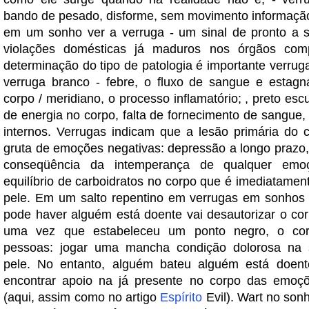
bando de pesado, disforme, sem movimento informação
em um sonho ver a verruga - um sinal de pronto a s
violações domésticas já maduros nos órgãos com
determinação do tipo de patologia é importante verruga
verruga branco - febre, o fluxo de sangue e estag
corpo / meridiano, o processo inflamatório; , preto escur
de energia no corpo, falta de fornecimento de sangue
internos. Verrugas indicam que a lesão primária do
gruta de emoções negativas: depressão a longo prazo
conseqüência da intemperança de qualquer emoç
equilíbrio de carboidratos no corpo que é imediatament
pele. Em um salto repentino em verrugas em sonhos 
pode haver alguém está doente vai desautorizar o cor
uma vez que estabeleceu um ponto negro, o cor
pessoas: jogar uma mancha condição dolorosa na s
pele. No entanto, alguém bateu alguém está doent
encontrar apoio na já presente no corpo das emoçõ
(aqui, assim como no artigo
Espírito
Evil). Wart no son