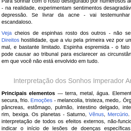
Para sonhar com o rosto desfigurado por numerosos a
- na realidade, experimentam sentimentos desagradávei
depressão. Se livrar da acne - vai testemunhar
escandaloso.
Veja
cheios de espinhas rosto dos outros - não s
Direitos
hostilidade, que a viu pela primeira vez por 
mal, e bastante limitado. Espinha espremida - o fat
pode causar ao tribunal para esclarecer as circunstâ
em que você não está envolvido em tudo.
Interpretação dos Sonhos Imperador A
Principais elementos
— terra, metal, água. Element
secura, frio.
Emoções
- melancolia, tristeza, medo,. Ór
pâncreas, estômago, pulmão, intestino delgado, inte
rim, bexiga. Os planetas - Saturno,
Vênus
,
Mercúrio
interpretação de todos os efeitos externos, não-funci
indicar o início de lesões de doenças específica